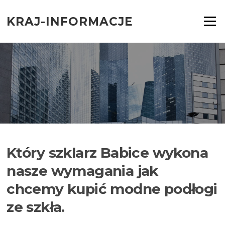
Przejdź
do
KRAJ-INFORMACJE
Menu
treści
Który szklarz Babice wykona
nasze wymagania jak
chcemy kupić modne podłogi
ze szkła.