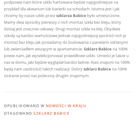
podpowie nam które szkło hartowane będzie najzgodniejsze na
przykład dla akwarium lub barierki na schodach. Istotna jest i jak
chcemy by nasze szkło przez
szklarza Babice
było umieszczone.
Mamy dwa sposoby pierwszy z nich montaż szkła bez kleju, który
dzisiaj jest znacznie ciekawy. Drugi montaż szkła na klej. Obydwie
szkoły są bardzo wartościowe jednak najzgodniejszą spośród nich je
montaż bez kleju Jak posiadamy do budowania z panelami szklanymi
lub zwierciadłem wiszącym w apartamencie.
Szklarz Babice
na 100%
powie nam, jak wyselekcjonować prawidłowe szkło. Umieści je także u
nas w domu, jaki będzie wyglądał bardzo ładnie. Nasi znajomi na 100%
będą nam zazdrościć takich realizacji. Dobry
szklarz Babice
na 100%
zostanie przez nas polecony drugim znajomym.
OPUBLIKOWANO W
NOWOŚCI W KRAJU
OTAGOWANO
SZKLARZ BABICE