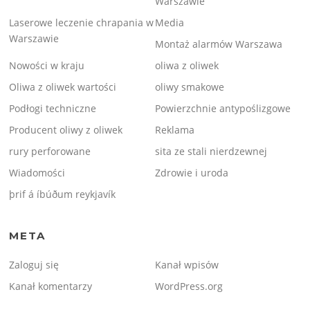
Warszawie
Laserowe leczenie chrapania w
Media
Warszawie
Montaż alarmów Warszawa
Nowości w kraju
oliwa z oliwek
Oliwa z oliwek wartości
oliwy smakowe
Podłogi techniczne
Powierzchnie antypoślizgowe
Producent oliwy z oliwek
Reklama
rury perforowane
sita ze stali nierdzewnej
Wiadomości
Zdrowie i uroda
þrif á íbúðum reykjavík
META
Zaloguj się
Kanał wpisów
Kanał komentarzy
WordPress.org