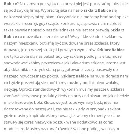
Babice
? Na samym początku najkorzystniej jest poczytać opinie, jakie
są pod zwykłą firmą. Wybrać tą jaka na hasło
szklarz Babice
się
najkorzystniejszymi opiniami. Oczywiście nie możemy brać pod opiekę
wszelakich recenzji, gdyż często konkurencja sprawia nam na złość
także pewnie napisać o nas źle jednakże nie jest toż prawdą.
Szklarz
Babice
co może dla nas zrealizować? Wszystkie składniki szklane w
naszym mieszkaniu potrafią być zbudowane przez szklarza, który
dopasuję je do naszej strategii i pewnych wymiarów.
Szklarz Babice
nie tylko zrobi dla nas balustrady czy szklane podłogi, ale też może
spowodować kabiny prysznicowe jak i akwarium szklane. Istotne jest
aby składniki, z których staną przygotowane rzeczy pasowały do
naszego nowoczesnego pokoju.
Szklarz Babice
na 100% doradzi nam
co i gdzie prezentują się choć to my musimy podjąć nieodwołalną
decyzję. Oprócz standardowych wykonań musimy jeszcze u szklarza
zamówić nietypowe produkty kiedy na przykład akwarium jakie będzie
miało frezowane boki. Kluczowe jest tu że wymiary będą idealnie
dostosowane do naszej wizji, zaś nie tak kiedy w przypadku sklepu
gdzie musimy kupić określony towar. Jak wiemy elementy szklane
stawały się coraz niezwykle poszukiwane dodatkowo są coraz
modniejsze. Musimy wykonać również szklane podłogi w naszym