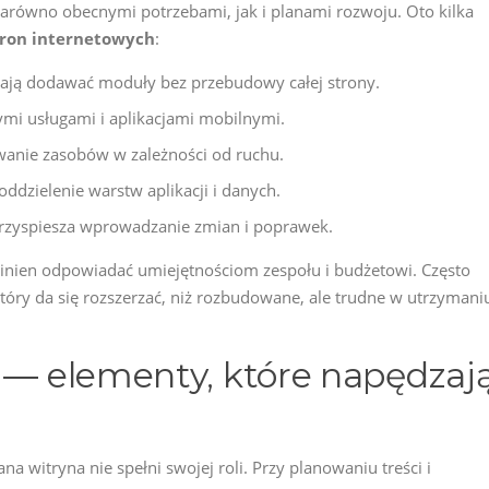
arówno obecnymi potrzebami, jak i planami rozwoju. Oto kilka
ron internetowych
:
ają dodawać moduły bez przebudowy całej strony.
ymi usługami i aplikacjami mobilnymi.
wanie zasobów w zależności od ruchu.
ddzielenie warstw aplikacji i danych.
rzyspiesza wprowadzanie zmian i poprawek.
nien odpowiadać umiejętnościom zespołu i budżetowi. Często
który da się rozszerzać, niż rozbudowane, ale trudne w utrzymani
a — elementy, które napędzaj
a witryna nie spełni swojej roli. Przy planowaniu treści i