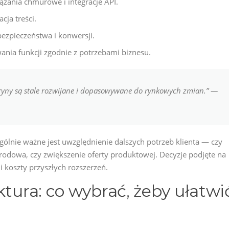
zania chmurowe i integracje API.
cja treści.
bezpieczeństwa i konwersji.
wania funkcji zgodnie z potrzebami biznesu.
itryny są stale rozwijane i dopasowywane do rynkowych zmian.” —
gólnie ważne jest uwzględnienie dalszych potrzeb klienta — czy
odowa, czy zwiększenie oferty produktowej. Decyzje podjęte na
 koszty przyszłych rozszerzeń.
ktura: co wybrać, żeby ułatwi