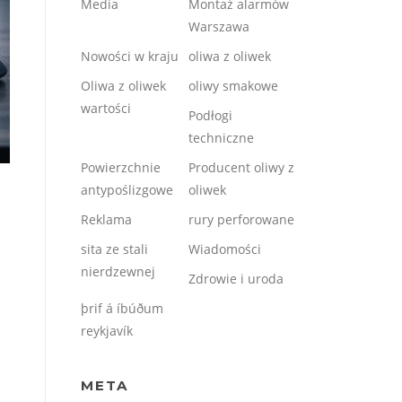
Media
Montaż alarmów
Warszawa
Nowości w kraju
oliwa z oliwek
Oliwa z oliwek
oliwy smakowe
wartości
Podłogi
techniczne
Powierzchnie
Producent oliwy z
antypoślizgowe
oliwek
Reklama
rury perforowane
sita ze stali
Wiadomości
nierdzewnej
Zdrowie i uroda
þrif á íbúðum
reykjavík
META