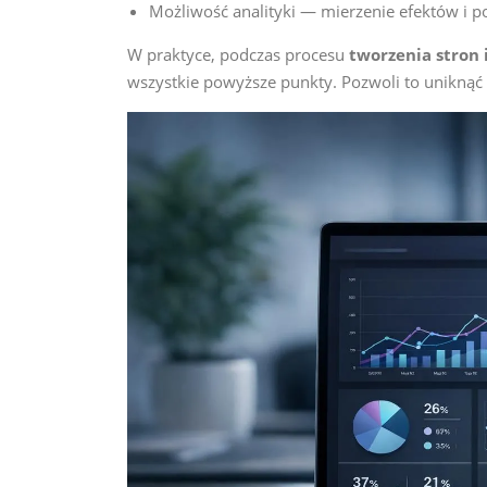
Możliwość analityki — mierzenie efektów i 
W praktyce, podczas procesu
tworzenia stron
wszystkie powyższe punkty. Pozwoli to uniknąć