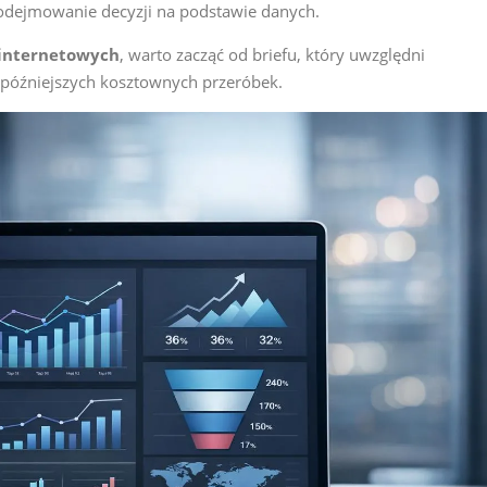
podejmowanie decyzji na podstawie danych.
 internetowych
, warto zacząć od briefu, który uwzględni
 późniejszych kosztownych przeróbek.