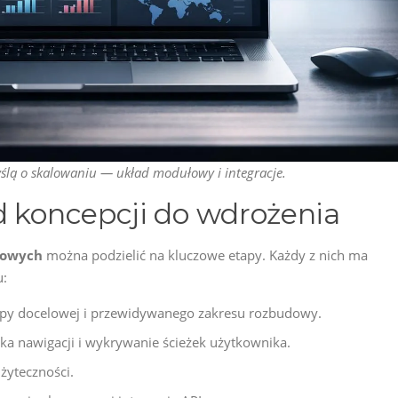
yślą o skalowaniu — układ modułowy i integracje.
d koncepcji do wdrożenia
towych
można podzielić na kluczowe etapy. Każdy z nich ma
u:
grupy docelowej i przewidywanego zakresu rozbudowy.
ika nawigacji i wykrywanie ścieżek użytkownika.
użyteczności.