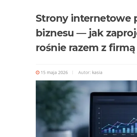
Strony internetowe
biznesu — jak zapro
rośnie razem z firmą
15 maja 2026
Autor:
kasia