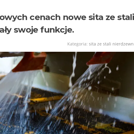
owych cenach nowe sita ze stal
ały swoje funkcje.
Kategoria:
sita ze stali nierdzewn