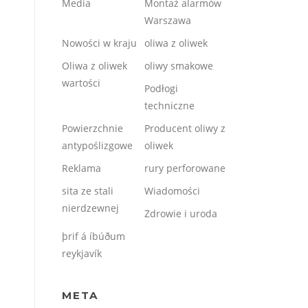
Media
Montaż alarmów
Warszawa
Nowości w kraju
oliwa z oliwek
Oliwa z oliwek
oliwy smakowe
wartości
Podłogi
techniczne
Powierzchnie
Producent oliwy z
antypoślizgowe
oliwek
Reklama
rury perforowane
sita ze stali
Wiadomości
nierdzewnej
Zdrowie i uroda
þrif á íbúðum
reykjavík
META