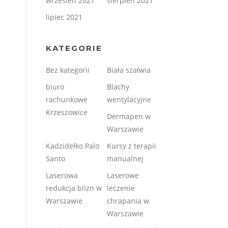
wrzesień 2021
sierpień 2021
lipiec 2021
KATEGORIE
Bez kategorii
Biała szałwia
biuro
Blachy
rachunkowe
wentylacyjne
Krzeszowice
Dermapen w
Warszawie
Kadzidełko Palo
Kursy z terapii
Santo
manualnej
Laserowa
Laserowe
redukcja blizn w
leczenie
Warszawie
chrapania w
Warszawie