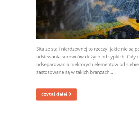
Sita ze stali nierdzewnej to rzeczy, jakie nie s
odsiewania surowców dużych od sypkich. Cały m
odseparowania niektórych elementów od siebie 
zastosowane są w takich branżach…
czytaj dalej